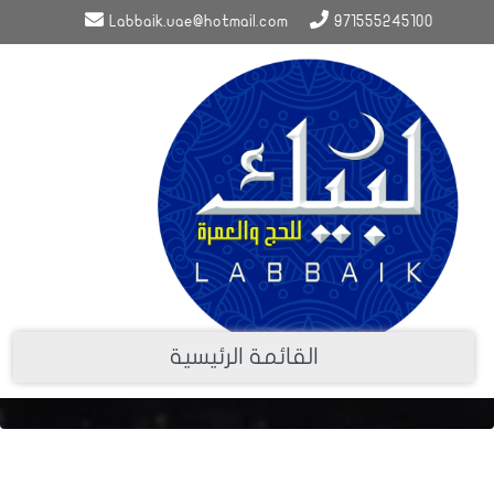
Labbaik.uae@hotmail.com
971555245100
معرض الفيديو
عنوان الفيديو يكتب هنا
القائمة الرئيسية