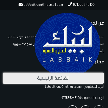
Labbaik.uae@hotmail.com
971555245100
من نحن
نسعى من خلال شركتنا تقديم خدمات الحج والعمرة وخدمات أخرى تشمل
السياحة والسفر وحجز الفنادق ، وتقديم خدمات وعروض متجددة شهريا
وأسبوعيا للعمرة والحج
معلومات الاتصال
العنوان :UAE-Dubai
القائمة الرئيسية
البريد الإلكتروني : Labbaik.uae@hotmail.com
الهاتف المحمول :971555245100